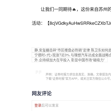
让我们一同期待🔥，这份来自苏州
活动：【
8cjVGdkyAuHwSRRkeCZXbTJ
静,安玺樾击碎“市区楼盘必热销”定律 陈卫东如何
宁德时<代>现涨?近3% 与理想汽车达成全面战
外.企持续加大在华投入 彰显中国市场“磁吸力”
声明：证券时报力求信息真实、准确，文章提及内
下载“证券时报”官方APP，或关注官方微信公众
网友评论
登录
后可以发言