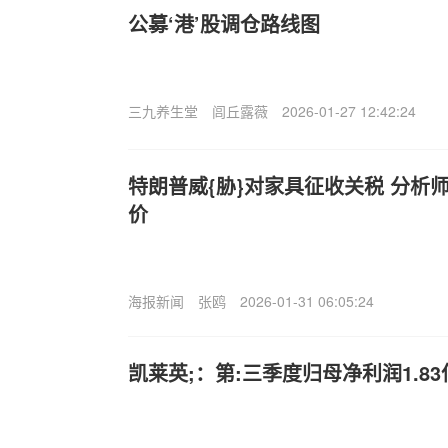
公募‘港’股调仓路线图
三九养生堂
闾丘露薇
2026-01-27 12:42:24
特朗普威{胁}对家具征收关税 分析
价
海报新闻
张鸥
2026-01-31 06:05:24
凯莱英;：第:三季度归母净利润1.83亿