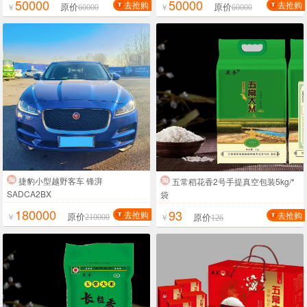
50000
50000
去抢购
去抢购
原价
原价
￥
60000
￥
60000
捷豹小型越野客车 锋湃
五常稻花香2号手提真空包装5kg/*
SADCA2BX
袋
180000
93
去抢购
去抢购
原价
原价
￥
210000
￥
126