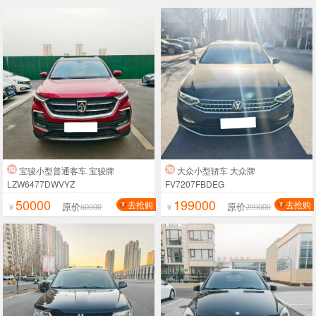
宝骏小型普通客车 宝骏牌
大众小型轿车 大众牌
LZW6477DWVYZ
FV7207FBDEG
50000
199000
去抢购
去抢购
原价
原价
￥
60000
￥
299000